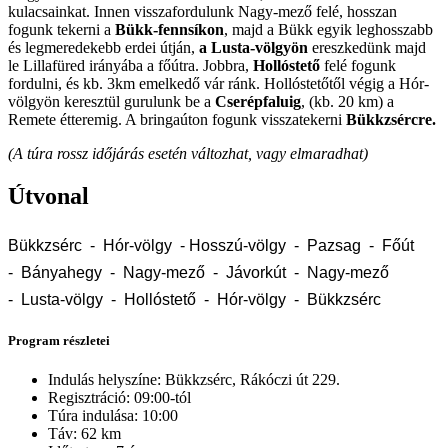
kulacsainkat. Innen visszafordulunk Nagy-mező felé, hosszan
fogunk tekerni a
Bükk-fennsíkon
, majd a Bükk egyik leghosszabb
és legmeredekebb erdei útján,
a Lusta-völgyön
ereszkedünk majd
le Lillafüred irányába a főútra. Jobbra,
Hollóstető
felé fogunk
fordulni, és kb. 3km emelkedő vár ránk. Hollóstetőtől végig a Hór-
völgyön keresztül gurulunk be a
Cserépfaluig
, (kb. 20 km) a
Remete étteremig. A bringaúton fogunk visszatekerni
Bükkzsércre.
(A túra rossz időjárás esetén változhat, vagy elmaradhat)
Útvonal
Bükkzsérc - Hór-völgy - Hosszú-völgy - Pazsag -
Főút
-
Bányahegy -
Nagy-mező -
Jávorkút -
Nagy-mező
-
Lusta-völgy -
Hollóstető -
Hór-völgy
-
Bükkzsérc
Program részletei
Indulás helyszíne: Bükkzsérc, Rákóczi út 229.
Regisztráció: 09:00-tól
Túra indulása: 10:00
Táv: 62 km