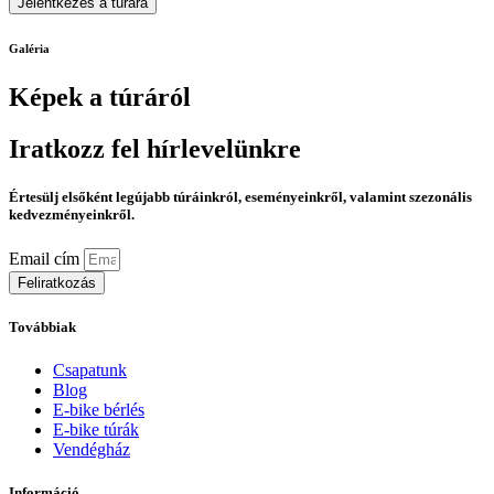
Jelentkezés a túrára
Galéria
Képek a túráról
Iratkozz fel hírlevelünkre
Értesülj elsőként legújabb túráinkról, eseményeinkről, valamint szezonális
kedvezményeinkről.
Email cím
Feliratkozás
Továbbiak
Csapatunk
Blog
E-bike bérlés
E-bike túrák
Vendégház
Információ