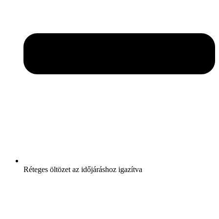
Réteges öltözet az időjáráshoz igazítva