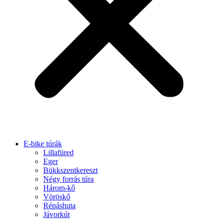
E-bike túrák
Lillafüred
Eger
Bükkszentkereszt
Négy forrás túra
Három-kő
Vöröskő
Répáshuta
Jávorkút