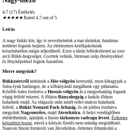
4.7 (17) Értékelés
★
★
★
★
★
Rated 4.7 out of 5
Leírás
A nagy bükki kör, így is nevezhetnénk a mai túránkat, hatalmas
területet fogunk bejárni. Az elektromos kerékpároknak
köszönhetően mégis teljesíthető. Ezen a túrán felfedezheted az ezer
arcú Bükk-hegységet. Gyertek velünk, biztosan szép élményekkel
és fényképekkel fogtok hazatérni.
Merre megyünk?
Bükkzsércről
indulunk a
Hór-völgyön
keresztül, most kihagyjuk a
Suba-lyuk barlangot, de a kőbányánál megállunk egy pillanatra.
Később balra fordulva a
Hosszú-völgyön
át a megyehatárig fogunk
végig felfelé tekerni. A főúton
Bányahegyig
a lankás főúton
haladunk majd. Az elágazás után ismét erdei utakon haladunk
felfelé, a
Bükki Nemzeti Park őrházig
, és ott jobbra fordulva
megyünk
Nagymezőre,
majd
Jávorkútra
. A helyi vendéglőben
ebédelhetünk, ajánljuk a finom
tárkonyos vadragu levest
.
Érdemes
készpénzt hozni
, mivel a kártyás fizetés nem mindig megoldható.
Nagyon finom forrásvíz van Jávorkúton, érdemes feltankolni a