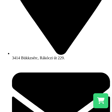
3414 Bükkzsérc, Rákóczi út 229.
Válassz i