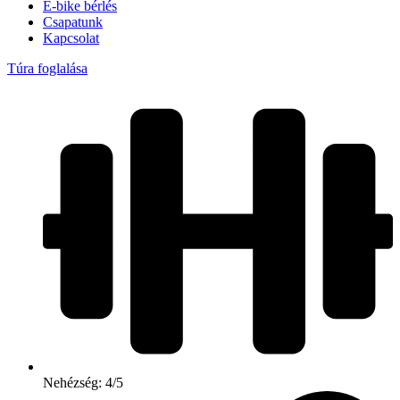
E-bike bérlés
Csapatunk
Kapcsolat
Túra foglalása
Nehézség: 4/5