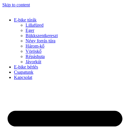
Skip to content
E-bike túrák
Lillafüred
Eger
Bükkszentkereszt
Négy forrás túra
Három-kő
Vöröskő
Répáshuta
Jávorkút
E-bike bérlés
Csapatunk
Kapcsolat