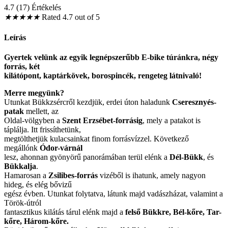
4.7 (17) Értékelés
★
★
★
★
★
Rated 4.7 out of 5
Leírás
Gyertek velünk az egyik legnépszerűbb E-bike túránkra, négy
forrás, két
kilátópont, kaptárkövek, borospincék, rengeteg látnivaló!
Merre megyünk?
Utunkat Bükkzsércről kezdjük, erdei úton haladunk
Cseresznyés-
patak
mellett, az
Oldal-völgyben a
Szent Erzsébet-forrásig
, mely a patakot is
táplálja. Itt frissíthetünk,
megtölthetjük kulacsainkat finom forrásvízzel. Következő
megállónk
Ódor-várnál
lesz, ahonnan gyönyörű panorámában terül elénk a
Dél-Bükk
, és
Bükkalja
.
Hamarosan a
Zsilibes-forrás
vizéből is ihatunk, amely nagyon
hideg, és elég bővizű
egész évben. Utunkat folytatva, látunk majd vadászházat, valamint a
Török-útról
fantasztikus kilátás tárul elénk majd a
felső Bükkre, Bél-kőre, Tar-
kőre, Három-kőre.