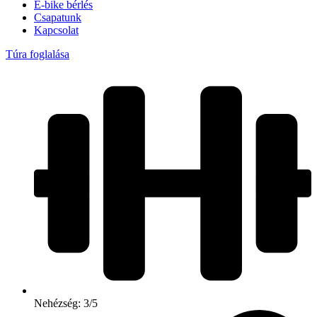
E-bike bérlés
Csapatunk
Kapcsolat
Túra foglalása
Nehézség: 3/5