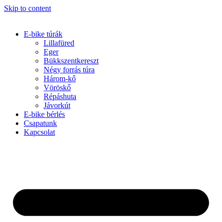
Skip to content
E-bike túrák
Lillafüred
Eger
Bükkszentkereszt
Négy forrás túra
Három-kő
Vöröskő
Répáshuta
Jávorkút
E-bike bérlés
Csapatunk
Kapcsolat