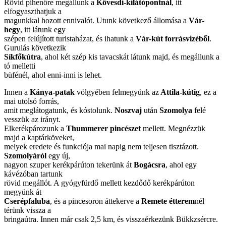
Rövid pihenőre megállunk a
Kövesdi-kilátópontnál
, itt
elfogyaszthatjuk a
magunkkal hozott ennivalót. Utunk következő állomása a
Vár-
hegy
, itt látunk egy
szépen felújított turistaházat, és ihatunk a
Vár-kút forrásvizéből
.
Gurulás következik
Síkfőkútra
, ahol két szép kis tavacskát látunk majd, és megállunk a
tó melletti
büfénél, ahol enni-inni is lehet.
Innen a
Kánya-patak
völgyében felmegyünk az
Attila-kútig
, ez a
mai utolsó forrás,
amit meglátogatunk, és kóstolunk.
Noszvaj
után
Szomolya
felé
vesszük az irányt.
Elkerékpározunk a
Thummerer pincészet
mellett. Megnézzük
majd a kaptárköveket,
melyek eredete és funkciója mai napig nem teljesen tisztázott.
Szomolyáról
egy új,
nagyon szuper kerékpárúton tekerünk át
Bogácsra
, ahol egy
kávézóban tartunk
rövid megállót. A gyógyfürdő mellett kezdődő kerékpárúton
megyünk át
Cserépfaluba
, és a pincesoron áttekerve a
Remete étterem
nél
térünk vissza a
bringaútra. Innen már csak 2,5 km, és visszaérkezünk Bükkzsércre.