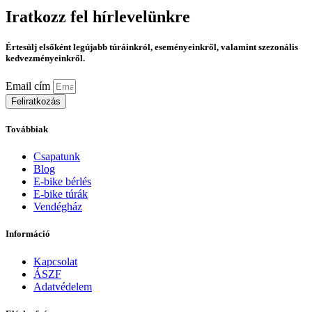
Iratkozz fel hírlevelünkre
Értesülj elsőként legújabb túráinkról, eseményeinkről, valamint szezonális
kedvezményeinkről.
Email cím
Feliratkozás
Továbbiak
Csapatunk
Blog
E-bike bérlés
E-bike túrák
Vendégház
Információ
Kapcsolat
ÁSZF
Adatvédelem