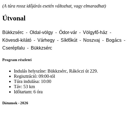
(A túra rossz időjárás esetén változhat, vagy elmaradhat)
Útvonal
Bükkzsérc - Oldal-völgy - Ódor-vár - Völgyfő-ház -
Kövesdi-kilátó - Várhegy - Síkfőkút - Noszvaj - Bogács -
Cserépfalu
- Bükkzsérc
Program részletei
Indulás helyszíne: Bükkzsérc, Rákóczi út 229.
Regisztráció: 09:00-tól
Túra indulása: 10:00
Táv: 53 km
Időtartam: 6 óra
Dátumok - 2026