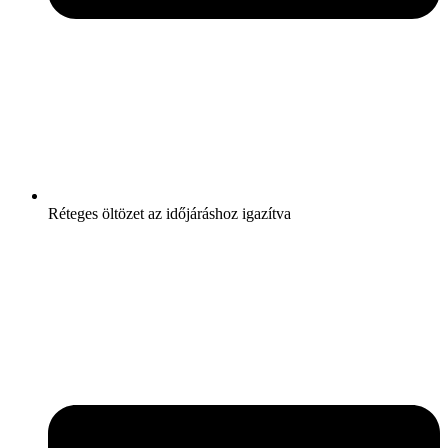
Réteges öltözet az időjáráshoz igazítva