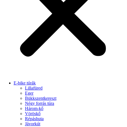
E-bike túrák
Lillafüred
Eger
Bükkszentkereszt
Négy forrás túra
Három-kő
Vöröskő
Répáshuta
Jávorkút